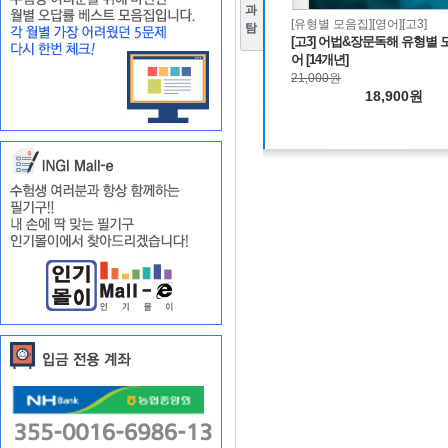
과
[유형별 모음집][영어][고3]
탐
[고3] 어법&장문독해 유형별 
어 [14개년]
21,000원
18,900원