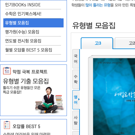
고3
고
국
어
수
학
영
어
사
탐