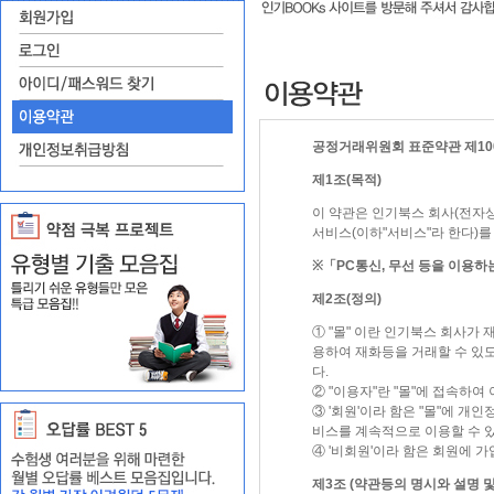
공정거래위원회 표준약관 제10
제1조(목적)
이 약관은 인기북스 회사(전자상
서비스(이하"서비스"라 한다)를
※「PC통신, 무선 등을 이용하
제2조(정의)
① "몰" 이란 인기북스 회사가
용하여 재화등을 거래할 수 있
다.
② "이용자"란 "몰"에 접속하여
③ '회원'이라 함은 "몰"에 개
비스를 계속적으로 이용할 수 있
④ '비회원'이라 함은 회원에 
제3조 (약관등의 명시와 설명 및