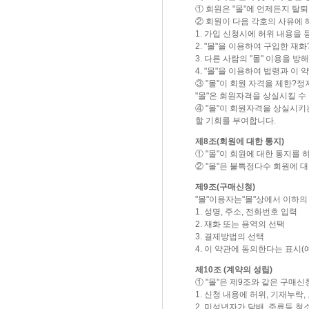
① 회원은 "몰"에 언제든지 탈
② 회원이 다음 각호의 사유에 해
1. 가입 신청시에 허위 내용을 
2. "몰"을 이용하여 구입한 재
3. 다른 사람의 "몰" 이용을
4. "몰"을 이용하여 법령과 
③ "몰"이 회원 자격을 제한?
"몰"은 회원자격을 상실시킬 수
④ "몰"이 회원자격을 상실시키
할 기회를 부여합니다.
제8조(회원에 대한 통지)
① "몰"이 회원에 대한 통지를 
② "몰"은 불특정다수 회원에 
제9조(구매신청)
"몰"이용자는"몰"상에서 이하의
1. 성명, 주소, 전화번호 입력
2. 재화 또는 용역의 선택
3. 결제방법의 선택
4. 이 약관에 동의한다는 표시(예
제10조 (계약의 성립)
① "몰"은 제9조와 같은 구매
1. 신청 내용에 허위, 기재누락
2. 미성년자가 담배, 주류등 