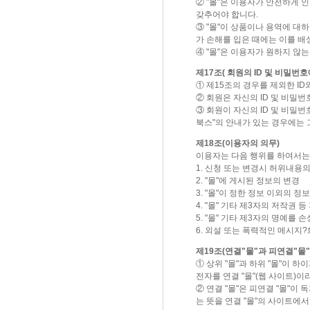
② "몰"은 이용자가 안전하게 
갖추어야 합니다.
③ "몰"이 상품이나 용역에 
가 손해를 입은 때에는 이를 배
④ "몰"은 이용자가 원하지 않
제17조( 회원의 ID 및 비밀번호
① 제15조의 경우를 제외한 I
② 회원은 자신의 ID 및 비밀
③ 회원이 자신의 ID 및 비밀
북스"의 안내가 있는 경우에는 
제18조(이용자의 의무)
이용자는 다음 행위를 하여서는
1. 신청 또는 변경시 허위내용의
2. "몰"에 게시된 정보의 변경
3. "몰"이 정한 정보 이외의 
4. "몰" 기타 제3자의 저작권
5. "몰" 기타 제3자의 명예를
6. 외설 또는 폭력적인 메시지
제19조(연결"몰"과 피연결"몰"
① 상위 "몰"과 하위 "몰"이 
전자를 연결 "몰"(웹 사이트)이
② 연결 "몰"은 피연결 "몰"
는 뜻을 연결 "몰"의 사이트에