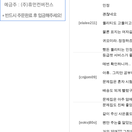
인정
괜찮네요
[elalee211]
퀄리티도 고퀄이고
물론 표지는 여자
귀요미라..정정하
쨌든 퀄리티는 인
등급컷 서비스가 
매번 확인하니까..
아휴.. 그치만 공
[cnjjom09]
문제집은 혼자 시
배송도 되게 빨랐
문제집은 아주 맘에
문제집도 진짜 좋
같이 주신 사은품도
[eokvj80o]
펜만 주는줄 알았
거의 10개??? 