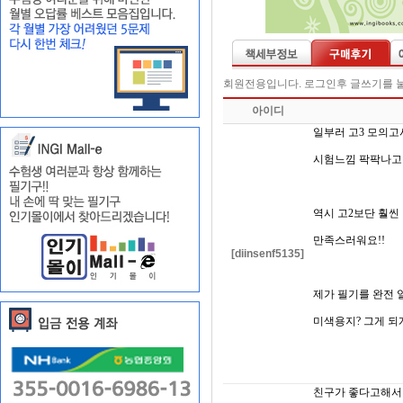
회원전용입니다. 로그인후 글쓰기를 
아이디
일부러 고3 모의
시험느낌 팍팍나고 
역시 고2보단 훨씬
만족스러워요!!
[diinsenf5135]
제가 필기를 완전 
미색용지? 그게 되
친구가 좋다고해서