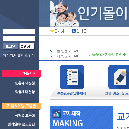
오늘 방문자 : 49
🍀 인기북스가 항상 응원하겠습니다! 🍀
아이디/비밀번호찾기
어제 방문자 : 68
맞춤제작 신청
맞춤제작 현황
유형별 모음집
평가원(수능)모음집