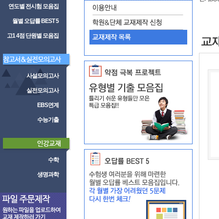
연도별 전시험 모음집
월별 오답률 BEST 5
고1 4점 단원별 모음집
사설모의고사
실전모의고사
EBS연계
수능기출
수학
생명과학