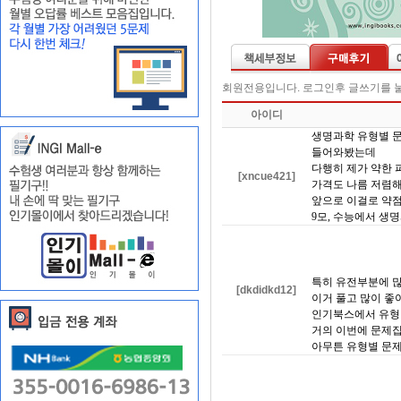
회원전용입니다. 로그인후 글쓰기를 
아이디
생명과학 유형별 
들어와봤는데
다행히 제가 약한 
[xncue421]
가격도 나름 저렴
앞으로 이걸로 약
9모, 수능에서 생
특히 유전부분에 
[dkdidkd12]
이거 풀고 많이 좋
인기북스에서 유형
거의 이번에 문제집
아무튼 유형별 문제