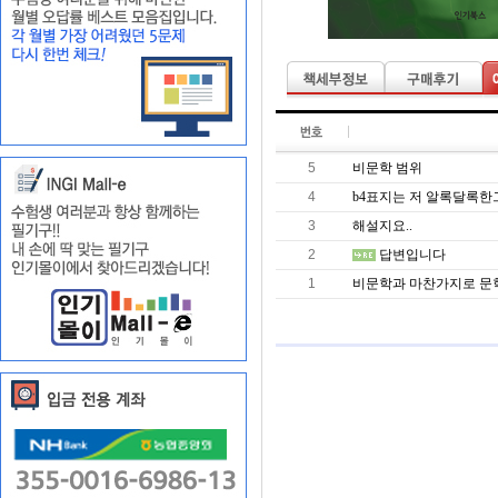
5
비문학 범위
4
b4표지는 저 알록달록한
3
해설지요..
2
답변입니다
1
비문학과 마찬가지로 문학