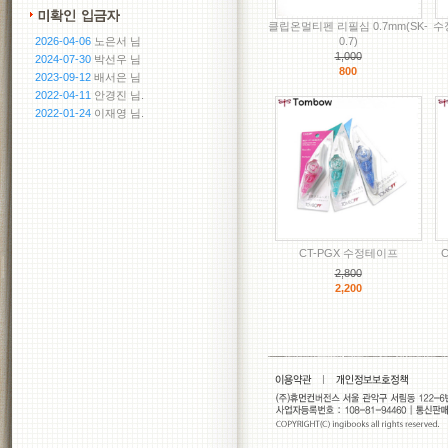
클립온멀티펜 리필심 0.7mm(SK-
수정
2026-04-06
노은서 님
0.7)
1,000
2024-07-30
박선우 님
800
2023-09-12
배서은 님
2022-04-11
안경진 님.
2022-01-24
이재영 님.
CT-PGX 수정테이프
2,800
2,200