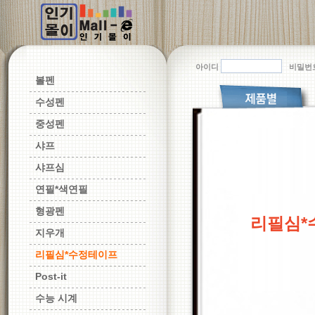
아이디
비밀번
볼펜
수성펜
중성펜
샤프
샤프심
연필*색연필
형광펜
리필심*
지우개
리필심*수정테이프
Post-it
수능 시계