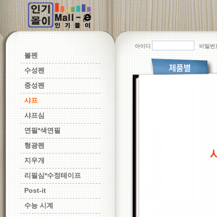
아이디
비밀번
볼펜
수성펜
중성펜
샤프
샤프심
연필*색연필
형광펜
지우개
리필심*수정테이프
Post-it
수능 시계