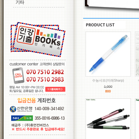
기타
수능샤프(미래Sharp)
1,000
800