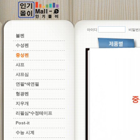
아이디
비밀번
볼펜
수성펜
중성펜
샤프
샤프심
연필*색연필
형광펜
중
지우개
리필심*수정테이프
Post-it
수능 시계