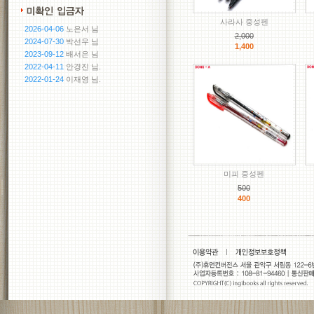
사라사 중성펜
2026-04-06
노은서 님
2,000
2024-07-30
박선우 님
1,400
2023-09-12
배서은 님
2022-04-11
안경진 님.
2022-01-24
이재영 님.
미피 중성펜
500
400